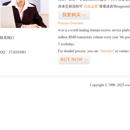
具体交易流程可
“点击这里”
查看或咨询support@
我要购买
>>
Process Overview:
4.cn is a world leading domain escrow service plat
million RMB transaction volume every year. We promi
联系我们
5 workdays.
For detailed process, you can
“visit here”
or contact
QQ：2726103981
BUY NOW
>>
Copyright © 1998 -2025 www