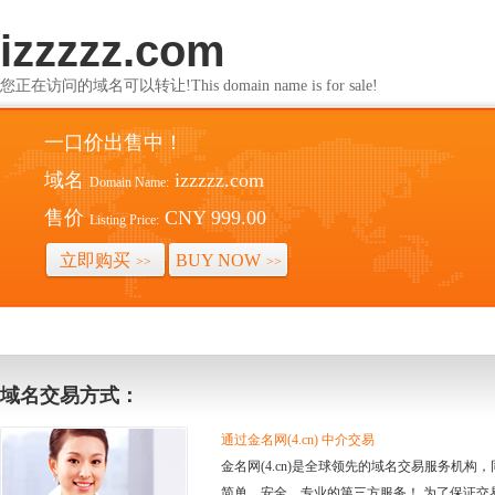
izzzzz.com
您正在访问的域名可以转让!This domain name is for sale!
一口价出售中！
域名
izzzzz.com
Domain Name:
售价
CNY 999.00
Listing Price:
立即购买
BUY NOW
>>
>>
域名交易方式：
通过金名网(4.cn) 中介交易
金名网(4.cn)是全球领先的域名交易服务机
简单、安全、专业的第三方服务！ 为了保证交